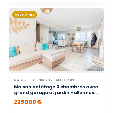
SOUS OFFRE
MAISON - HALLENNES LEZ HAUBOURDIN
Maison bel étage 3 chambres avec
grand garage et jardin Hallennes-
lez-Haubourdin – Hallennes lez
229 000 €
haubourdin