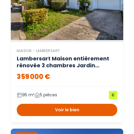
MAISON - LAMBERSART
Lambersart Maison entièrement
rénovée 3 chambres Jardin
Garage – Lambersart
359 000 €
95 m²
5 pièces
C
Voir le bien