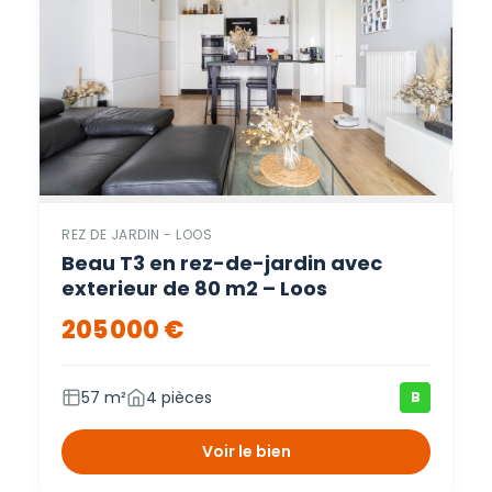
REZ DE JARDIN - LOOS
Beau T3 en rez-de-jardin avec
exterieur de 80 m2 – Loos
205 000 €
57 m²
4 pièces
B
Voir le bien