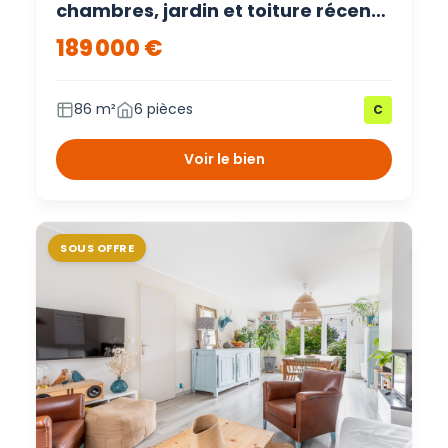
chambres, jardin et toiture récente
Sequedin – Sequedin
189 000 €
86 m²
6 pièces
C
Voir le bien
SOUS OFFRE