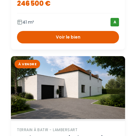
246 500 €
Ajaccio
41 m²
A
Voir le bien
À VENDRE
TERRAIN À BATIR - LAMBERSART