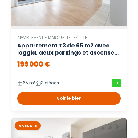
APPARTEMENT - MARQUETTE LEZ LILLE
Appartement T3 de 65 m2 avec
loggia, deux parkings et ascenseur
Marquette-lez-Lille – Marquette
199 000 €
lez lille
65 m²
3 pièces
B
Voir le bien
À VENDRE