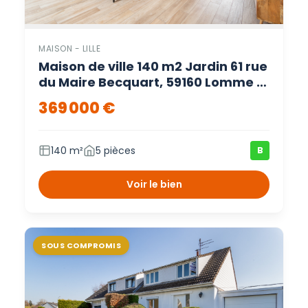
MAISON - LILLE
Maison de ville 140 m2 Jardin 61 rue
du Maire Becquart, 59160 Lomme –
Lille
369 000 €
140 m²
5 pièces
B
Voir le bien
SOUS COMPROMIS