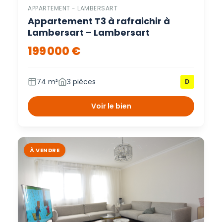
APPARTEMENT - LAMBERSART
Appartement T3 à rafraichir à
Lambersart – Lambersart
199 000 €
74 m²
3 pièces
D
Voir le bien
À VENDRE