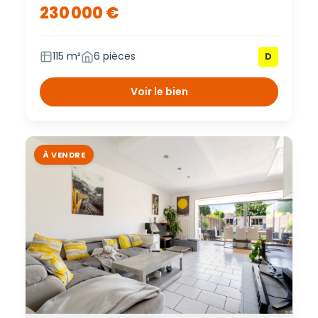
230 000 €
115 m²
6 pièces
D
Voir le bien
À VENDRE