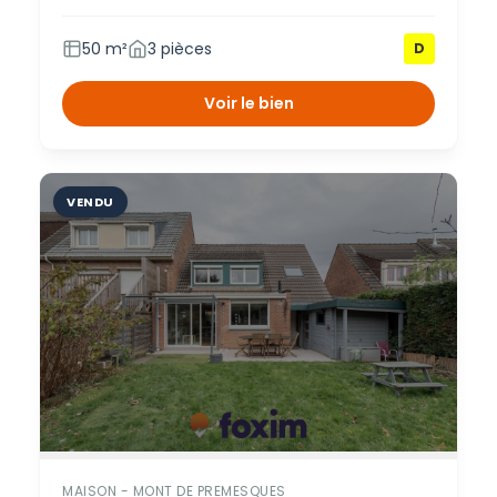
50 m²
3 pièces
D
Voir le bien
VENDU
MAISON - MONT DE PREMESQUES